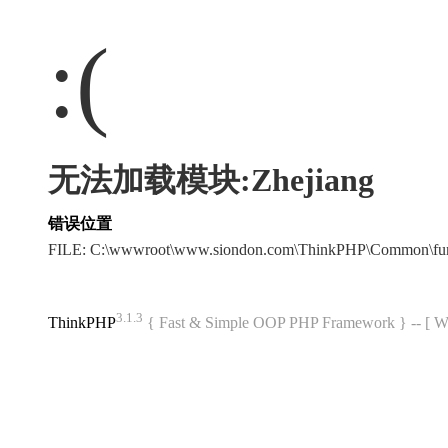
:(
无法加载模块:Zhejiang
错误位置
FILE: C:\wwwroot\www.siondon.com\ThinkPHP\Common\fu
3.1.3
ThinkPHP
{ Fast & Simple OOP PHP Framework } -- 