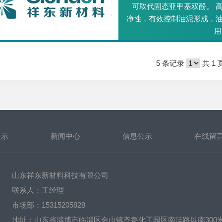
可取代固态亚甲基双酚。 
净性，有效控制油泥形成，
用
5 条记录
共 1 
展示
新闻中心
信息公示
在线留
山东祥东新材料科技有限公司
联系人：王经理
市场部：15315205828
地址：山东省淄博市临淄区金山镇齐鲁化工园区南沣路以南300