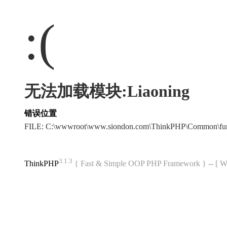
:(
无法加载模块:Liaoning
错误位置
FILE: C:\wwwroot\www.siondon.com\ThinkPHP\Common\fu
3.1.3
ThinkPHP
{ Fast & Simple OOP PHP Framework } -- 