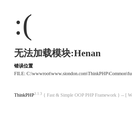
:(
无法加载模块:Henan
错误位置
FILE: C:\wwwroot\www.siondon.com\ThinkPHP\Common\fu
3.1.3
ThinkPHP
{ Fast & Simple OOP PHP Framework } -- 