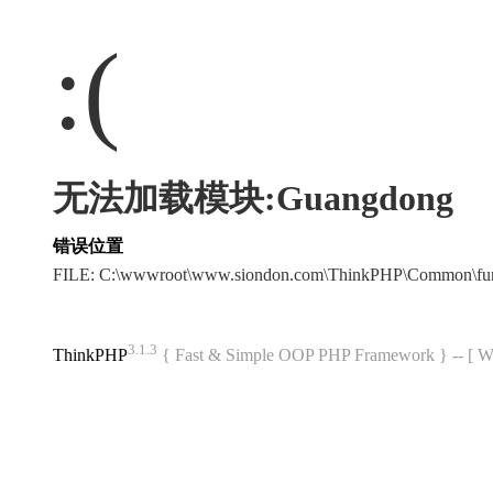
:(
无法加载模块:Guangdong
错误位置
FILE: C:\wwwroot\www.siondon.com\ThinkPHP\Common\fu
3.1.3
ThinkPHP
{ Fast & Simple OOP PHP Framework } -- 