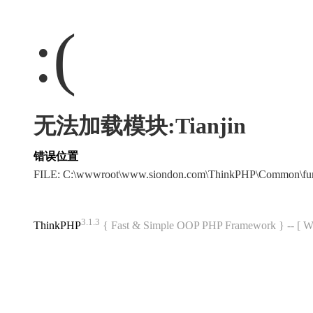
:(
无法加载模块:Tianjin
错误位置
FILE: C:\wwwroot\www.siondon.com\ThinkPHP\Common\fu
3.1.3
ThinkPHP
{ Fast & Simple OOP PHP Framework } -- 